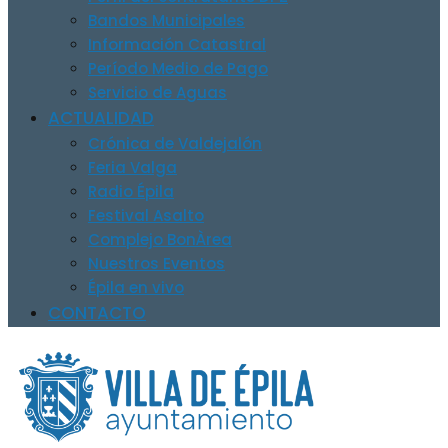
Bandos Municipales
Información Catastral
Período Medio de Pago
Servicio de Aguas
ACTUALIDAD
Crónica de Valdejalón
Feria Valga
Radio Épila
Festival Asalto
Complejo BonÀrea
Nuestros Eventos
Épila en vivo
CONTACTO