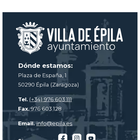
Dónde estamos:
Plaza de España, 1
50290 Épila (Zaragoza)
Tel.
(+34) 976 603 111
Fax.
976 603 128
Email.
info@epila.es