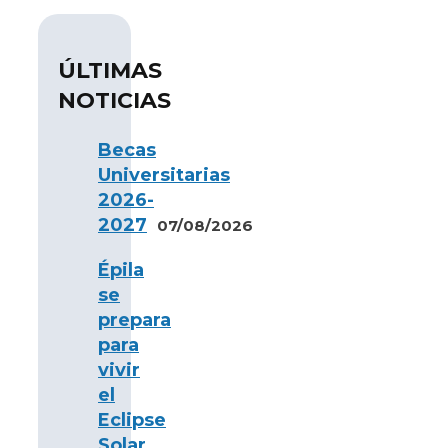
ÚLTIMAS
NOTICIAS
Becas
Universitarias
2026-
2027
07/08/2026
Épila
se
prepara
para
vivir
el
Eclipse
Solar