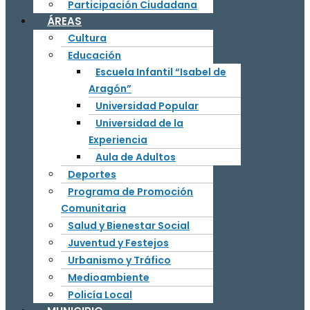
Participación Ciudadana
ÁREAS
Cultura
Educación
Escuela Infantil “Isabel de
Aragón”
Universidad Popular
Universidad de la
Experiencia
Aula de Adultos
Deportes
Programa de Promoción
Comunitaria
Salud y Bienestar Social
Juventud y Festejos
Urbanismo y Tráfico
Medioambiente
Policía Local