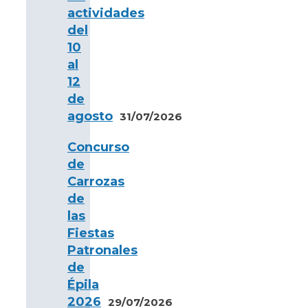
actividades
del
10
al
12
de
agosto
31/07/2026
Concurso
de
Carrozas
de
las
Fiestas
Patronales
de
Épila
2026
29/07/2026