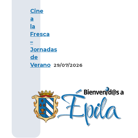
Cine
a
la
Fresca
–
Jornadas
de
Verano
29/07/2026