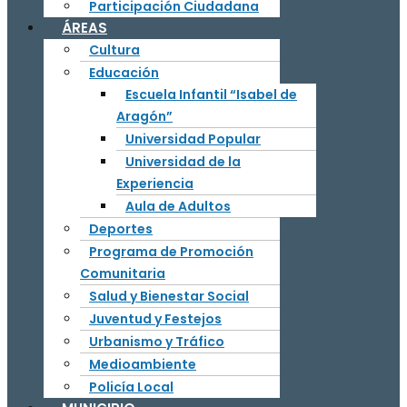
Participación Ciudadana
ÁREAS
Cultura
Educación
Escuela Infantil “Isabel de
Aragón”
Universidad Popular
Universidad de la
Experiencia
Aula de Adultos
Deportes
Programa de Promoción
Comunitaria
Salud y Bienestar Social
Juventud y Festejos
Urbanismo y Tráfico
Medioambiente
Policía Local