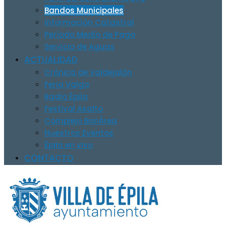
Bandos Municipales
Información Catastral
Período Medio de Pago
Servicio de Aguas
ACTUALIDAD
Crónica de Valdejalón
Feria Valga
Radio Épila
Festival Asalto
Complejo BonÀrea
Nuestros Eventos
Épila en vivo
CONTACTO