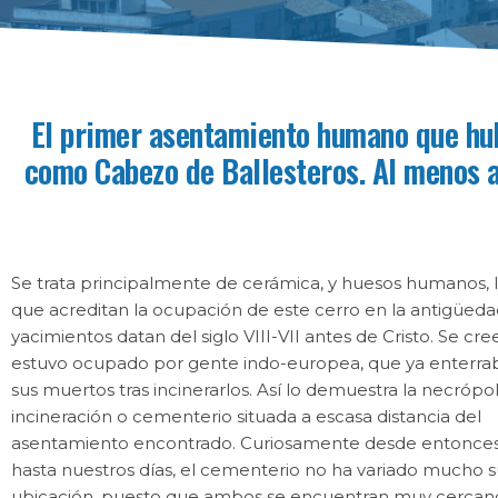
El primer asentamiento humano que hub
como Cabezo de Ballesteros. Al menos a
Se trata principalmente de cerámica, y huesos humanos, 
que acreditan la ocupación de este cerro en la antigüeda
yacimientos datan del siglo VIII-VII antes de Cristo. Se cr
estuvo ocupado por gente indo-europea, que ya enterra
sus muertos tras incinerarlos. Así lo demuestra la necrópol
incineración o cementerio situada a escasa distancia del
asentamiento encontrado. Curiosamente desde entonce
hasta nuestros días, el cementerio no ha variado mucho 
ubicación, puesto que ambos se encuentran muy cercan