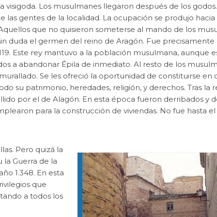
ría visigoda. Los musulmanes llegaron después de los godos.
 las gentes de la localidad. La ocupación se produjo hacia 
. Aquellos que no quisieron someterse al mando de los mus
e sin duda el germen del reino de Aragón. Fue precisamente 
 1119. Este rey mantuvo a la población musulmana, aunque es
dos a abandonar Épila de inmediato. Al resto de los musulm
murallado. Se les ofreció la oportunidad de constituirse e
odo su patrimonio, heredades, religión, y derechos. Tras la 
lido por el de Alagón. En esta época fueron derribados y d
mplearon para la construcción de viviendas. No fue hasta el 
llas. Pero quizá la
 la Guerra de la
año 1.348. En esta
rivilegios que
tando a todos los