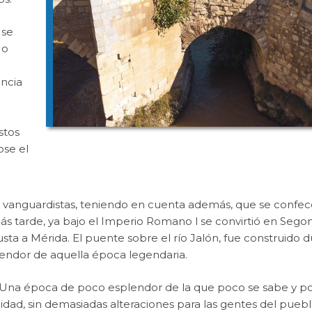
 se
 o
e
ancia
stos
ose el
es vanguardistas, teniendo en cuenta además, que se confe
s tarde, ya bajo el Imperio Romano l se convirtió en Segon
sta a Mérida. El puente sobre el río Jalón, fue construido d
lendor de aquella época legendaria.
o. Una época de poco esplendor de la que poco se sabe y p
idad, sin demasiadas alteraciones para las gentes del pueb