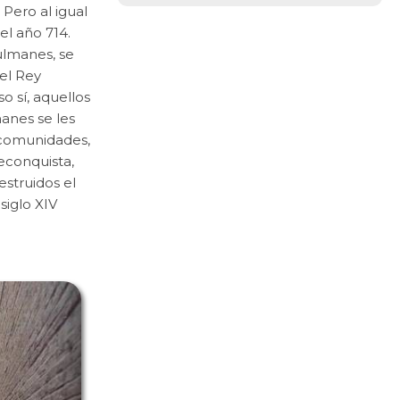
 Pero al igual
el año 714.
ulmanes, se
el Rey
o sí, aquellos
anes se les
n comunidades,
reconquista,
estruidos el
siglo XIV