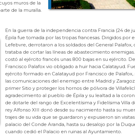
 cuyos muros de la
rte de la muralla.
En la guerra de la independencia contra Francia (24 de j
Épila fue tomada por las tropas francesas. Dirigidos por e
Lefebvre, derrotaron a los soldados del General Palafox,
trataba de cortar las líneas de abastecimiento enemigas. 
costó al ejército francés unas 800 bajas en su ejército. D
Francisco Palafox vio obligado a huir hacia Calatayud. Fu
ejército formado en Calatayud por Francisco de Palafox, 
las comunicaciones del enemigo entre Madrid y Zaragoz
primer Sitio y proteger los hornos de pólvora de Villafel
agradecimiento al pueblo de Épila y su lealtad a la coro
de dotarle del rango de Excelentísima y Fidelísima Villa de
rey Alfonso XIII donó desde su nacimiento hasta su muer
trajes de su vida que se guardaron y expusieron sin visitas
palacio del Conde Aranda, hasta su desalojo por la Duqu
cuando cedió el Palacio en ruinas al Ayuntamiento.