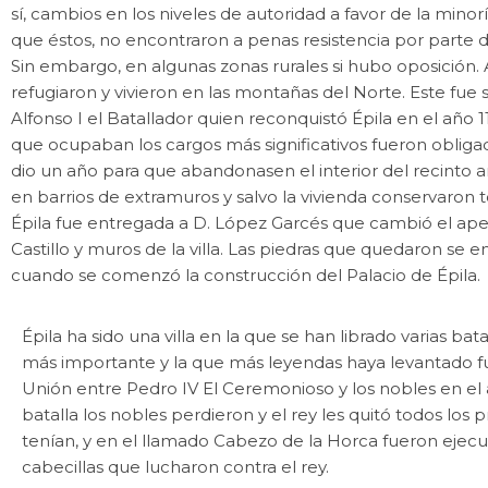
sí, cambios en los niveles de autoridad a favor de la mino
que éstos, no encontraron a penas resistencia por parte de
Sin embargo, en algunas zonas rurales si hubo oposición
refugiaron y vivieron en las montañas del Norte. Este fu
Alfonso I el Batallador quien reconquistó Épila en el año
que ocupaban los cargos más significativos fueron obliga
dio un año para que abandonasen el interior del recinto a
en barrios de extramuros y salvo la vivienda conservaron t
Épila fue entregada a D. López Garcés que cambió el apel
Castillo y muros de la villa. Las piedras que quedaron se e
cuando se comenzó la construcción del Palacio de Épila.
Épila ha sido una villa en la que se han librado varias bata
más importante y la que más leyendas haya levantado fu
Unión entre Pedro IV El Ceremonioso y los nobles en el 
batalla los nobles perdieron y el rey les quitó todos los p
tenían, y en el llamado Cabezo de la Horca fueron ejecu
cabecillas que lucharon contra el rey.