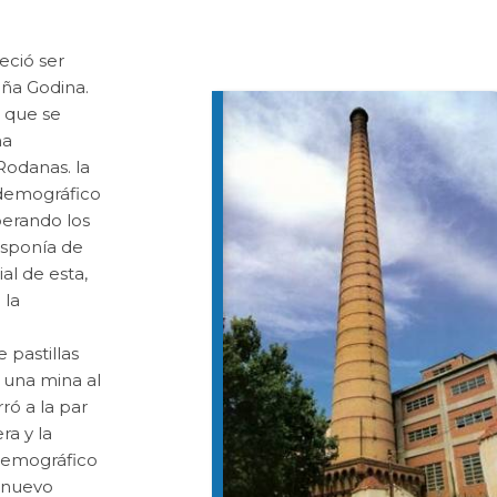
eció ser
ña Godina.
 que se
na
Rodanas. la
 demográfico
perando los
isponía de
al de esta,
 la
 pastillas
o una mina al
ró a la par
ra y la
 demográfico
 nuevo