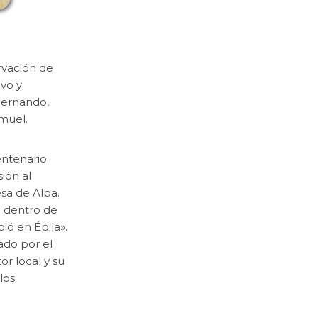
ervación de
ivo y
Hernando,
emuel.
entenario
ión al
esa de Alba.
o dentro de
bió en Épila».
ado por el
r local y su
los