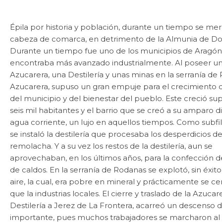
Épila por historia y población, durante un tiempo se mer
cabeza de comarca, en detrimento de la Almunia de Do
Durante un tiempo fue uno de los municipios de Aragón
encontraba más avanzado industrialmente. Al poseer u
Azucarera, una Destilería y unas minas en la serranía de 
Azucarera, supuso un gran empuje para el crecimiento
del municipio y del bienestar del pueblo. Este creció su
seis mil habitantes y el barrio que se creó a su amparo d
agua corriente, un lujo en aquellos tiempos. Como subfili
se instaló la destilería que procesaba los desperdicios de
remolacha. Y a su vez los restos de la destilería, aun se
aprovechaban, en los últimos años, para la confección de
de caldos. En la serranía de Rodanas se explotó, sin éxit
aire, la cual, era pobre en mineral y prácticamente se cer
que la industrias locales. El cierre y traslado de la Azucare
Destilería a Jerez de La Frontera, acarreó un descenso
importante, pues muchos trabajadores se marcharon al