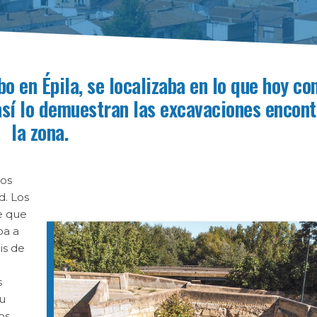
o en Épila, se localizaba en lo que hoy c
sí lo demuestran las excavaciones encon
la zona.
los
d. Los
ee que
ba a
is de
s
su
os.