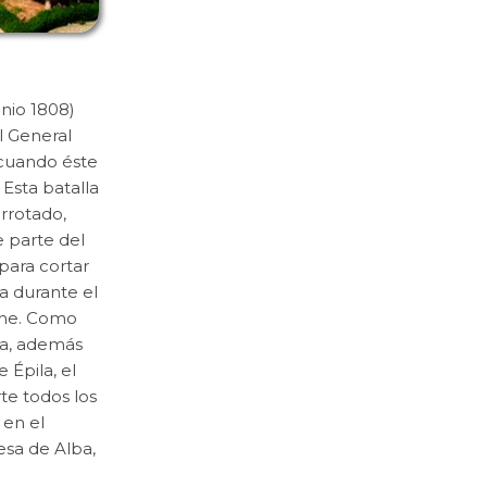
unio 1808)
l General
 cuando éste
Esta batalla
errotado,
e parte del
para cortar
a durante el
iche. Como
na, además
 Épila, el
te todos los
 en el
esa de Alba,