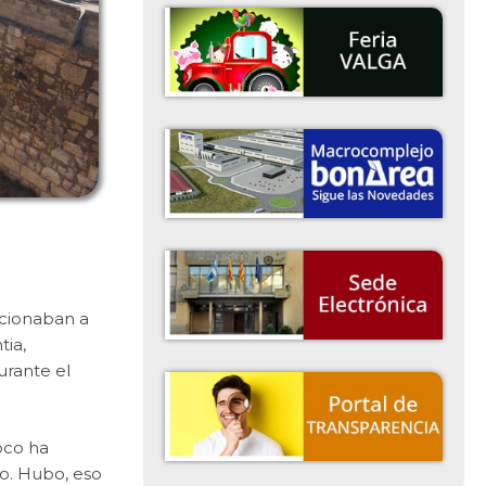
ccionaban a
tia,
urante el
oco ha
lo. Hubo, eso