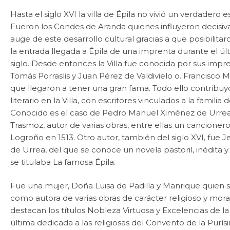
Hasta el siglo XVI la villa de Épila no vivió un verdadero e
Fueron los Condes de Aranda quienes influyeron decisi
auge de este desarrollo cultural gracias a que posibilitar
la entrada llegada a Épila de una imprenta durante el últ
siglo. Desde entonces la Villa fue conocida por sus imp
Tomás Porraslis y Juan Pérez de Valdivielo o. Francisco 
que llegaron a tener una gran fama. Todo ello contribuyó
literario en la Villa, con escritores vinculados a la familia 
Conocido es el caso de Pedro Manuel Ximénez de Urrea
Trasmoz, autor de varias obras, entre ellas un cancioner
Logroño en 1513. Otro autor, también del siglo XVI, fue
de Urrea, del que se conoce un novela pastoril, inédita 
se titulaba La famosa Épila.
Fue una mujer, Doña Luisa de Padilla y Manrique quien 
como autora de varias obras de carácter religioso y moral
destacan los títulos Nobleza Virtuosa y Excelencias de la
última dedicada a las religiosas del Convento de la Purí