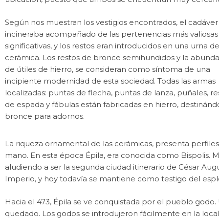
Según nos muestran los vestigios encontrados, el cadáver
incineraba acompañado de las pertenencias más valiosas
significativas, y los restos eran introducidos en una urna d
cerámica. Los restos de bronce semihundidos y la abund
de útiles de hierro, se consideran como síntoma de una
incipiente modernidad de esta sociedad. Todas las armas
localizadas: puntas de flecha, puntas de lanza, puñales, re
de espada y fábulas están fabricadas en hierro, destinánd
bronce para adornos.
La riqueza ornamental de las cerámicas, presenta perfil
mano. En esta época Épila, era conocida como Bispolis. Má
aludiendo a ser la segunda ciudad itinerario de César Augu
Imperio, y hoy todavía se mantiene como testigo del esp
Hacia el 473, Épila se ve conquistada por el pueblo god
quedado. Los godos se introdujeron fácilmente en la local