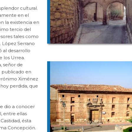
splendor cultural.
vamente en el
on la existencia en
imo tercio del
resores tales como
M. López Serrano
 al desarrollo
de los Urrea.
, señor de
o publicado en
 Jerónimo Ximénez
y hoy perdida, que
se dio a conocer
, entre ellas
 Castidad, ésta
sima Concepción.