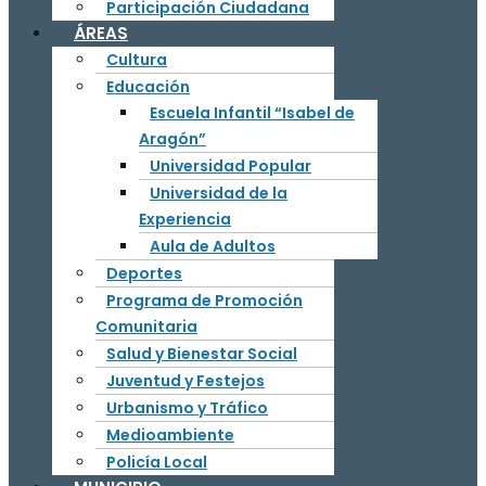
Participación Ciudadana
ÁREAS
Cultura
Educación
Escuela Infantil “Isabel de
Aragón”
Universidad Popular
Universidad de la
Experiencia
Aula de Adultos
Deportes
Programa de Promoción
Comunitaria
Salud y Bienestar Social
Juventud y Festejos
Urbanismo y Tráfico
Medioambiente
Policía Local