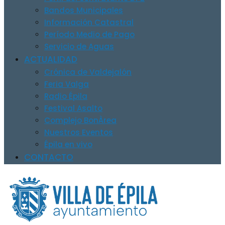
Bandos Municipales
Información Catastral
Período Medio de Pago
Servicio de Aguas
ACTUALIDAD
Crónica de Valdejalón
Feria Valga
Radio Épila
Festival Asalto
Complejo BonÀrea
Nuestros Eventos
Épila en vivo
CONTACTO