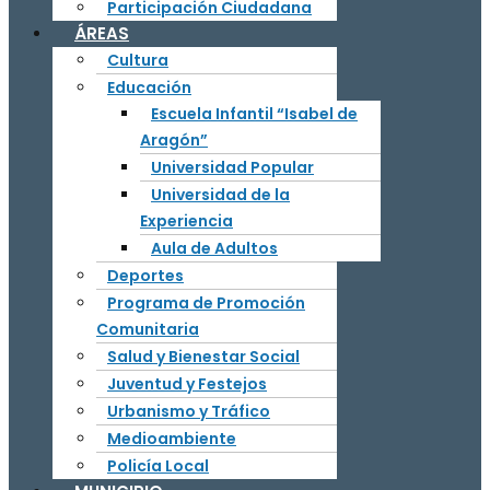
Participación Ciudadana
ÁREAS
Cultura
Educación
Escuela Infantil “Isabel de
Aragón”
Universidad Popular
Universidad de la
Experiencia
Aula de Adultos
Deportes
Programa de Promoción
Comunitaria
Salud y Bienestar Social
Juventud y Festejos
Urbanismo y Tráfico
Medioambiente
Policía Local