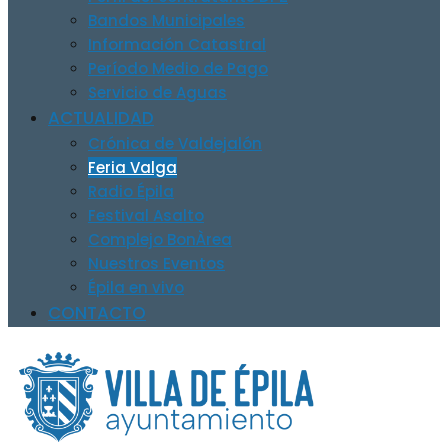
Bandos Municipales
Información Catastral
Período Medio de Pago
Servicio de Aguas
ACTUALIDAD
Crónica de Valdejalón
Feria Valga
Radio Épila
Festival Asalto
Complejo BonÀrea
Nuestros Eventos
Épila en vivo
CONTACTO