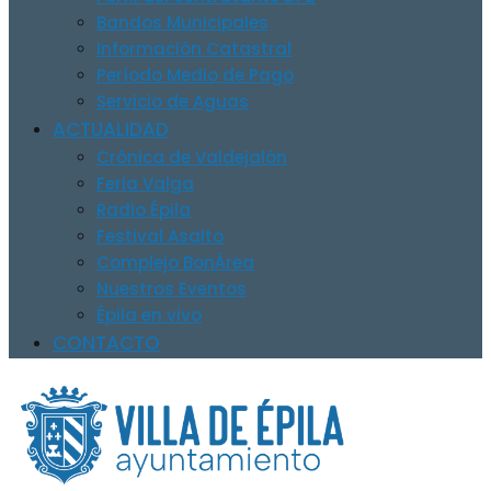
Bandos Municipales
Información Catastral
Período Medio de Pago
Servicio de Aguas
ACTUALIDAD
Crónica de Valdejalón
Feria Valga
Radio Épila
Festival Asalto
Complejo BonÀrea
Nuestros Eventos
Épila en vivo
CONTACTO