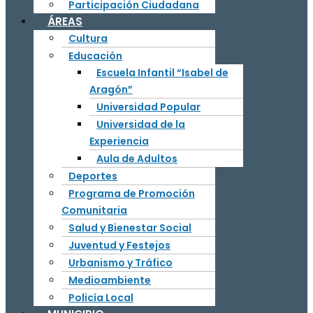
Participación Ciudadana
ÁREAS
Cultura
Educación
Escuela Infantil “Isabel de
Aragón”
Universidad Popular
Universidad de la
Experiencia
Aula de Adultos
Deportes
Programa de Promoción
Comunitaria
Salud y Bienestar Social
Juventud y Festejos
Urbanismo y Tráfico
Medioambiente
Policía Local