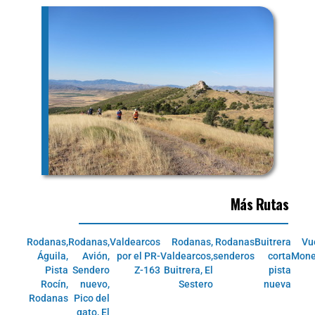
Más Rutas
Rodanas,
Rodanas,
Valdearcos
Rodanas,
Rodanas
Buitrera
Vu
Águila,
Avión,
por el PR-
Valdearcos,
senderos
corta
Mone
Pista
Sendero
Z-163
Buitrera, El
pista
Rocín,
nuevo,
Sestero
nueva
Rodanas
Pico del
gato, El