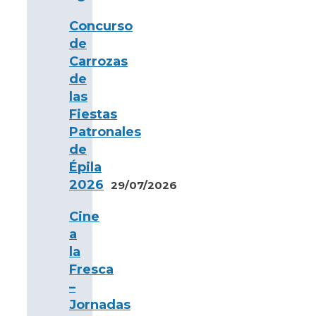
Concurso
de
Carrozas
de
las
Fiestas
Patronales
de
Épila
2026
29/07/2026
Cine
a
la
Fresca
–
Jornadas