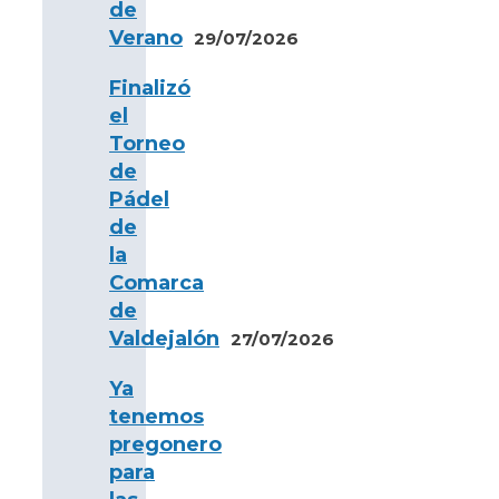
de
Verano
29/07/2026
Finalizó
el
Torneo
de
Pádel
de
la
Comarca
de
Valdejalón
27/07/2026
Ya
tenemos
pregonero
para