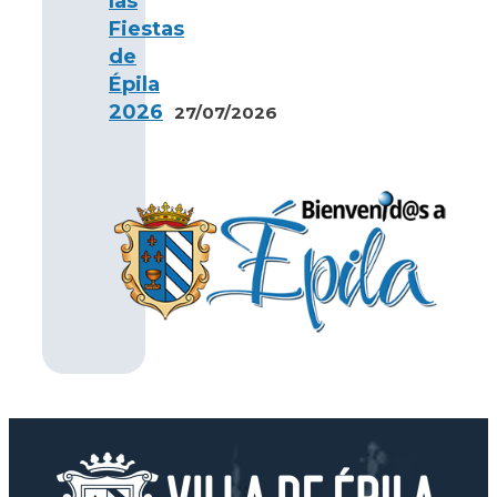
las
Fiestas
de
Épila
2026
27/07/2026