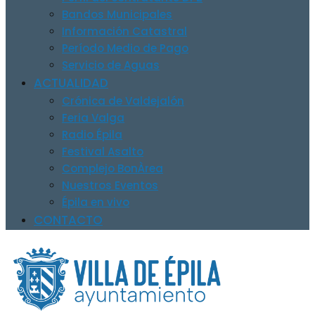
Bandos Municipales
Información Catastral
Período Medio de Pago
Servicio de Aguas
ACTUALIDAD
Crónica de Valdejalón
Feria Valga
Radio Épila
Festival Asalto
Complejo BonÀrea
Nuestros Eventos
Épila en vivo
CONTACTO