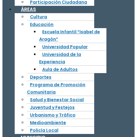
Participación Ciudadana
ÁREAS
Cultura
Educación
Escuela Infantil “Isabel de
Aragón”
Universidad Popular
Universidad de la
Experiencia
Aula de Adultos
Deportes
Programa de Promoción
Comunitaria
Salud y Bienestar Social
Juventud y Festejos
Urbanismo y Tráfico
Medioambiente
Policía Local