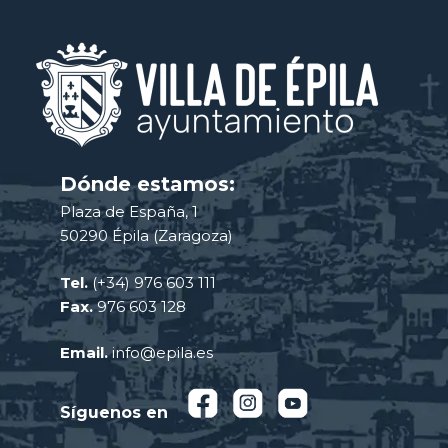
Dónde estamos:
Plaza de España, 1
50290 Épila (Zaragoza)
Tel.
(+34) 976 603 111
Fax.
976 603 128
Email.
info@epila.es
Síguenos en