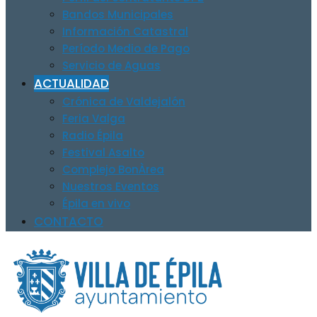
Bandos Municipales
Información Catastral
Período Medio de Pago
Servicio de Aguas
ACTUALIDAD
Crónica de Valdejalón
Feria Valga
Radio Épila
Festival Asalto
Complejo BonÀrea
Nuestros Eventos
Épila en vivo
CONTACTO