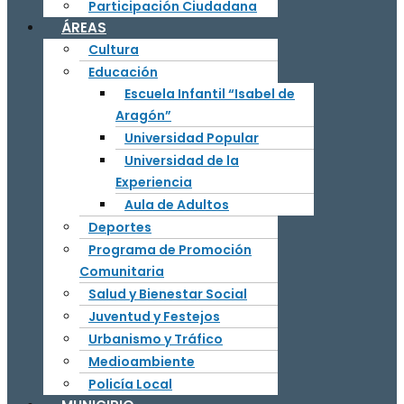
Participación Ciudadana
ÁREAS
Cultura
Educación
Escuela Infantil “Isabel de
Aragón”
Universidad Popular
Universidad de la
Experiencia
Aula de Adultos
Deportes
Programa de Promoción
Comunitaria
Salud y Bienestar Social
Juventud y Festejos
Urbanismo y Tráfico
Medioambiente
Policía Local