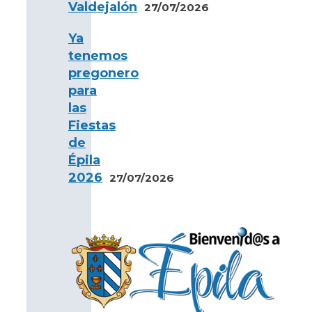
Valdejalón
27/07/2026
Ya
tenemos
pregonero
para
las
Fiestas
de
Épila
2026
27/07/2026