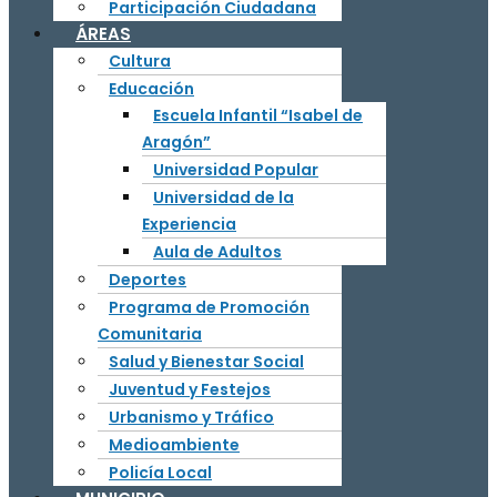
Participación Ciudadana
ÁREAS
Cultura
Educación
Escuela Infantil “Isabel de
Aragón”
Universidad Popular
Universidad de la
Experiencia
Aula de Adultos
Deportes
Programa de Promoción
Comunitaria
Salud y Bienestar Social
Juventud y Festejos
Urbanismo y Tráfico
Medioambiente
Policía Local