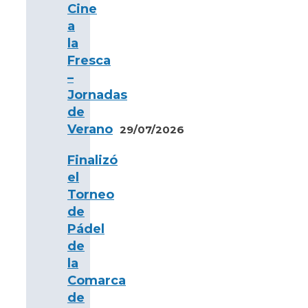
Cine
a
la
Fresca
–
Jornadas
de
Verano
29/07/2026
Finalizó
el
Torneo
de
Pádel
de
la
Comarca
de