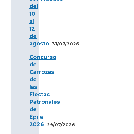
del
10
al
12
de
agosto
31/07/2026
Concurso
de
Carrozas
de
las
Fiestas
Patronales
de
Épila
2026
29/07/2026