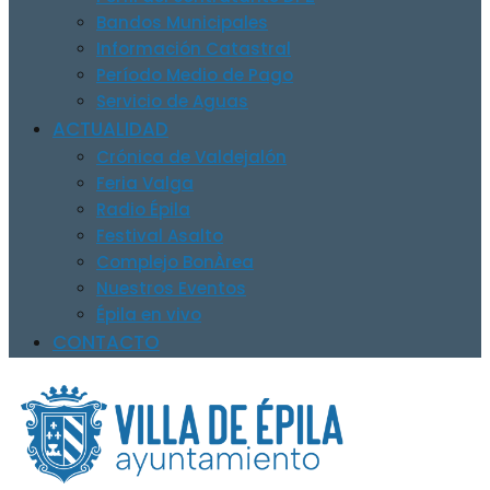
Bandos Municipales
Información Catastral
Período Medio de Pago
Servicio de Aguas
ACTUALIDAD
Crónica de Valdejalón
Feria Valga
Radio Épila
Festival Asalto
Complejo BonÀrea
Nuestros Eventos
Épila en vivo
CONTACTO